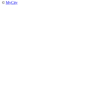
©
MyCity