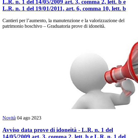
L.R. n. 1 del 14/05/2009 art. 3, comma 2, lett. b e
L.R. n. 1 del 19/01/2011, art. 6, comma 10, lett. b
Cantieri per l’aumento, la manutenzione e la valorizzazione del
patrimonio boschivo – Graduatoria prove di idoneità.
Novità
04 ago 2023
Avviso data prove di idoneità - L.R. n. 1 del
14/05/2009 art. 3, comma 2, lett. b e L.R. n. 1 del