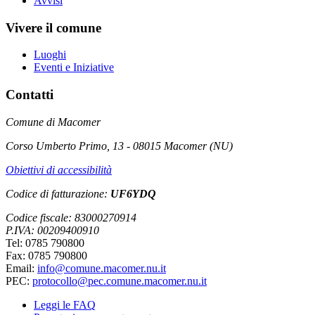
Avvisi
Vivere il comune
Luoghi
Eventi e Iniziative
Contatti
Comune di Macomer
Corso Umberto Primo, 13 - 08015 Macomer (NU)
Obiettivi di accessibilità
Codice di fatturazione:
UF6YDQ
Codice fiscale: 83000270914
P.IVA: 00209400910
Tel: 0785 790800
Fax: 0785 790800
Email:
info@comune.macomer.nu.it
PEC:
protocollo@pec.comune.macomer.nu.it
Leggi le FAQ