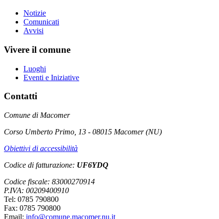
Notizie
Comunicati
Avvisi
Vivere il comune
Luoghi
Eventi e Iniziative
Contatti
Comune di Macomer
Corso Umberto Primo, 13 - 08015 Macomer (NU)
Obiettivi di accessibilità
Codice di fatturazione:
UF6YDQ
Codice fiscale: 83000270914
P.IVA: 00209400910
Tel: 0785 790800
Fax: 0785 790800
Email:
info@comune.macomer.nu.it