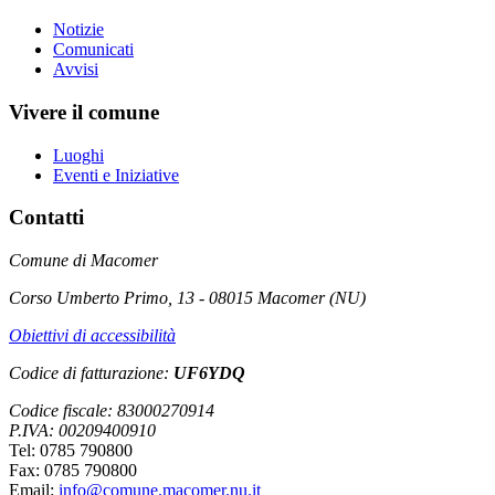
Notizie
Comunicati
Avvisi
Vivere il comune
Luoghi
Eventi e Iniziative
Contatti
Comune di Macomer
Corso Umberto Primo, 13 - 08015 Macomer (NU)
Obiettivi di accessibilità
Codice di fatturazione:
UF6YDQ
Codice fiscale: 83000270914
P.IVA: 00209400910
Tel: 0785 790800
Fax: 0785 790800
Email:
info@comune.macomer.nu.it