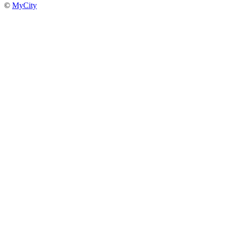
©
MyCity