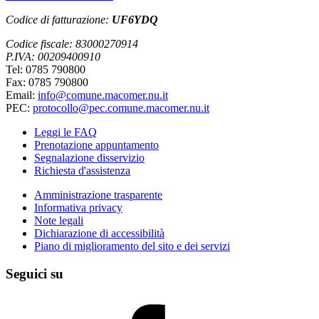
Codice di fatturazione:
UF6YDQ
Codice fiscale: 83000270914
P.IVA: 00209400910
Tel: 0785 790800
Fax: 0785 790800
Email:
info@comune.macomer.nu.it
PEC:
protocollo@pec.comune.macomer.nu.it
Leggi le FAQ
Prenotazione appuntamento
Segnalazione disservizio
Richiesta d'assistenza
Amministrazione trasparente
Informativa privacy
Note legali
Dichiarazione di accessibilità
Piano di miglioramento del sito e dei servizi
Seguici su