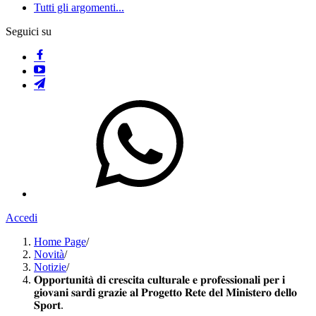
Tutti gli argomenti...
Seguici su
Accedi
Home Page
/
Novità
/
Notizie
/
𝐎𝐩𝐩𝐨𝐫𝐭𝐮𝐧𝐢𝐭𝐚̀ 𝐝𝐢 𝐜𝐫𝐞𝐬𝐜𝐢𝐭𝐚 𝐜𝐮𝐥𝐭𝐮𝐫𝐚𝐥𝐞 𝐞 𝐩𝐫𝐨𝐟𝐞𝐬𝐬𝐢𝐨𝐧𝐚𝐥𝐢 𝐩𝐞𝐫 𝐢
𝐠𝐢𝐨𝐯𝐚𝐧𝐢 𝐬𝐚𝐫𝐝𝐢 𝐠𝐫𝐚𝐳𝐢𝐞 𝐚𝐥 𝐏𝐫𝐨𝐠𝐞𝐭𝐭𝐨 𝐑𝐞𝐭𝐞 𝐝𝐞𝐥 𝐌𝐢𝐧𝐢𝐬𝐭𝐞𝐫𝐨 𝐝𝐞𝐥𝐥𝐨
𝐒𝐩𝐨𝐫𝐭.