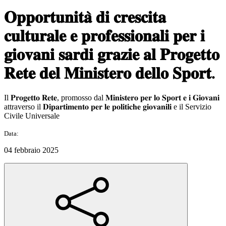
𝐎𝐩𝐩𝐨𝐫𝐭𝐮𝐧𝐢𝐭𝐚̀ 𝐝𝐢 𝐜𝐫𝐞𝐬𝐜𝐢𝐭𝐚
𝐜𝐮𝐥𝐭𝐮𝐫𝐚𝐥𝐞 𝐞 𝐩𝐫𝐨𝐟𝐞𝐬𝐬𝐢𝐨𝐧𝐚𝐥𝐢 𝐩𝐞𝐫 𝐢
𝐠𝐢𝐨𝐯𝐚𝐧𝐢 𝐬𝐚𝐫𝐝𝐢 𝐠𝐫𝐚𝐳𝐢𝐞 𝐚𝐥 𝐏𝐫𝐨𝐠𝐞𝐭𝐭𝐨
𝐑𝐞𝐭𝐞 𝐝𝐞𝐥 𝐌𝐢𝐧𝐢𝐬𝐭𝐞𝐫𝐨 𝐝𝐞𝐥𝐥𝐨 𝐒𝐩𝐨𝐫𝐭.
Il 𝐏𝐫𝐨𝐠𝐞𝐭𝐭𝐨 𝐑𝐞𝐭𝐞, promosso dal 𝐌𝐢𝐧𝐢𝐬𝐭𝐞𝐫𝐨 𝐩𝐞𝐫 𝐥𝐨 𝐒𝐩𝐨𝐫𝐭 𝐞 𝐢 𝐆𝐢𝐨𝐯𝐚𝐧𝐢
attraverso il 𝐃𝐢𝐩𝐚𝐫𝐭𝐢𝐦𝐞𝐧𝐭𝐨 𝐩𝐞𝐫 𝐥𝐞 𝐩𝐨𝐥𝐢𝐭𝐢𝐜𝐡𝐞 𝐠𝐢𝐨𝐯𝐚𝐧𝐢𝐥𝐢 e il Servizio
Civile Universale
Data:
04 febbraio 2025