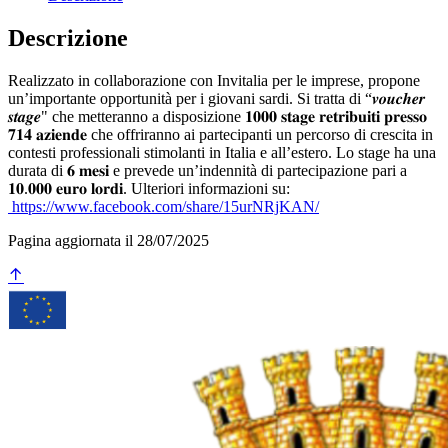
Descrizione
Realizzato in collaborazione con Invitalia per le imprese, propone
un’importante opportunità per i giovani sardi. Si tratta di “𝒗𝒐𝒖𝒄𝒉𝒆𝒓
𝒔𝒕𝒂𝒈𝒆" che metteranno a disposizione 𝟏𝟎𝟎𝟎 𝐬𝐭𝐚𝐠𝐞 𝐫𝐞𝐭𝐫𝐢𝐛𝐮𝐢𝐭𝐢 𝐩𝐫𝐞𝐬𝐬𝐨
𝟕𝟏𝟒 𝐚𝐳𝐢𝐞𝐧𝐝𝐞 che offriranno ai partecipanti un percorso di crescita in
contesti professionali stimolanti in Italia e all’estero. Lo stage ha una
durata di 𝟔 𝐦𝐞𝐬𝐢 e prevede un’indennità di partecipazione pari a
𝟏𝟎.𝟎𝟎𝟎 𝐞𝐮𝐫𝐨 𝐥𝐨𝐫𝐝𝐢. Ulteriori informazioni su:
https://www.facebook.com/share/15urNRjKAN/
Pagina aggiornata il 28/07/2025