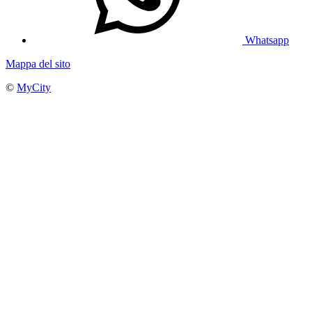
Whatsapp
Mappa del sito
©
MyCity