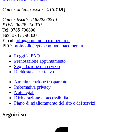
Codice di fatturazione:
UF6YDQ
Codice fiscale: 83000270914
P.IVA: 00209400910
Tel: 0785 790800
Fax: 0785 790800
Email:
info@comune.macomer.nu.it
PEC:
protocollo@pec.comune.macomer.nu.it
Leggi le FAQ
Prenotazione appuntamento
Segnalazione disservizio
Richiesta d'assistenza
Amministrazione trasparente
Informativa privacy
Note legali
Dichiarazione di accessibilità
Piano di miglioramento del sito e dei servizi
Seguici su