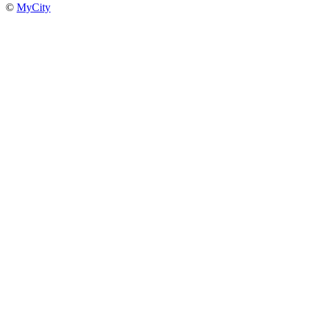
©
MyCity