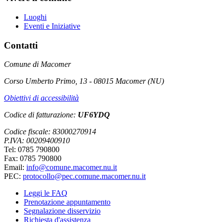
Luoghi
Eventi e Iniziative
Contatti
Comune di Macomer
Corso Umberto Primo, 13 - 08015 Macomer (NU)
Obiettivi di accessibilità
Codice di fatturazione:
UF6YDQ
Codice fiscale: 83000270914
P.IVA: 00209400910
Tel: 0785 790800
Fax: 0785 790800
Email:
info@comune.macomer.nu.it
PEC:
protocollo@pec.comune.macomer.nu.it
Leggi le FAQ
Prenotazione appuntamento
Segnalazione disservizio
Richiesta d'assistenza