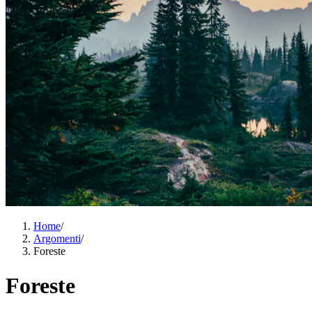
Home
/
Argomenti
/
Foreste
Foreste