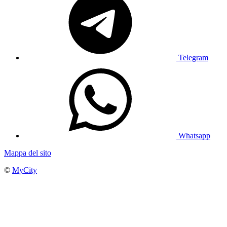
Telegram
Whatsapp
Mappa del sito
©
MyCity